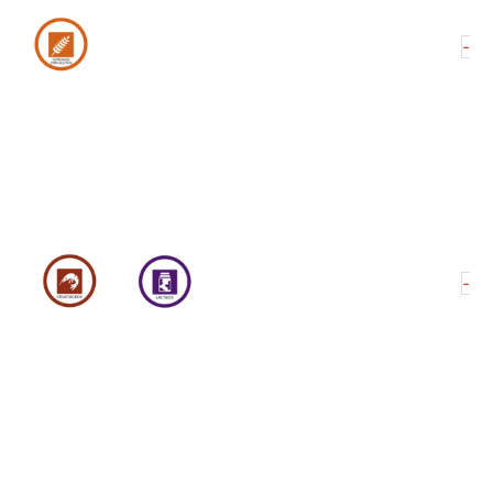
33
-
Si
Ba
ca
34
-
Gy
Al
Va
ca