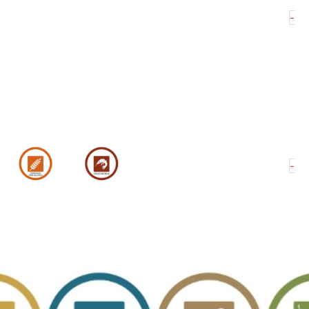
98
-
Si
Ch
ca
99
-
Si
Ch
ca