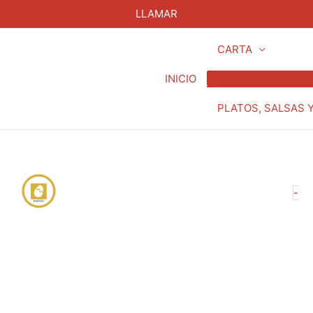
LLAMAR
CARTA
INICIO
PLATOS, SALSAS 
32
-
Sa
Ma
ca