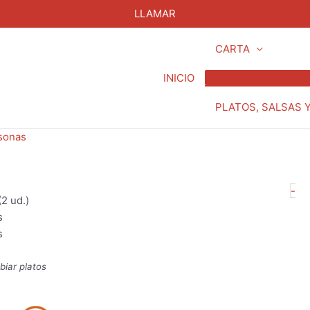
LLAMAR
CARTA
INICIO
PLATOS, SALSAS 
sonas
M
-
2 ud.)
Ch
s
pa
s
2
pe
biar platos
ca