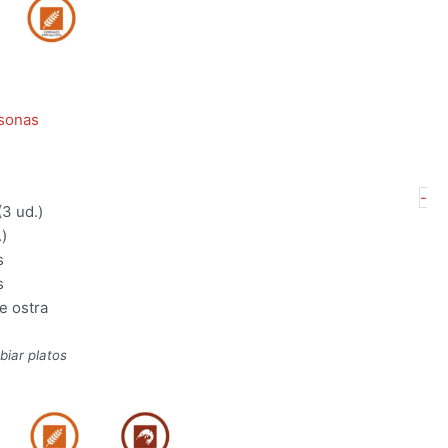
sonas
M
-
(3 ud.)
Ch
)
pa
s
3
s
pe
e ostra
ca
biar platos