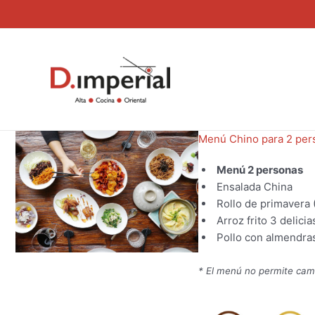
Ir
al
contenido
Menú Chino para 2 per
Menú 2 personas
Ensalada China
Rollo de primavera (
Arroz frito 3 delicia
Pollo con almendra
* El menú no permite cam