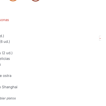
sonas
d.)
M
-
6 ud.)
Ch
pa
s (2 ud.)
6
elicias
pe
s
ca
e ostra
lo Shanghai
biar platos