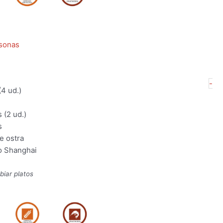
sonas
M
-
(4 ud.)
Ch
pa
s (2 ud.)
4
s
pe
e ostra
ca
lo Shanghai
biar platos