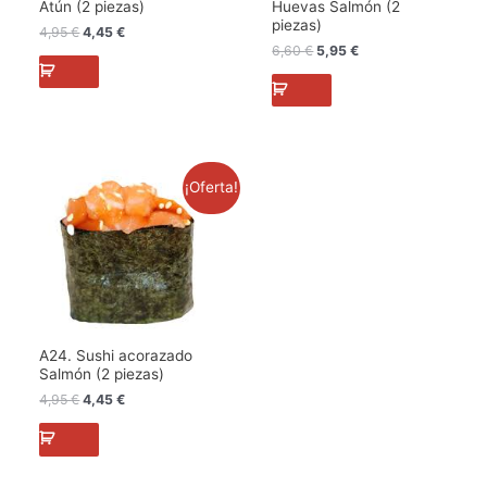
Atún (2 piezas)
Huevas Salmón (2
piezas)
4,95
€
4,45
€
6,60
€
5,95
€
El
El
¡Oferta!
precio
precio
original
actual
era:
es:
4,95 €.
4,45 €.
A24. Sushi acorazado
Salmón (2 piezas)
4,95
€
4,45
€