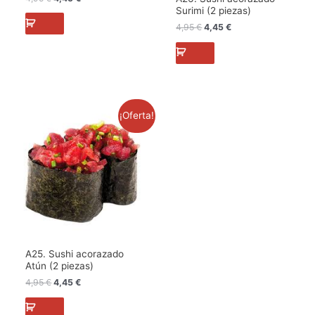
Surimi (2 piezas)
4,95
€
4,45
€
El
El
¡Oferta!
precio
precio
original
actual
era:
es:
4,95 €.
4,45 €.
A25. Sushi acorazado
Atún (2 piezas)
4,95
€
4,45
€