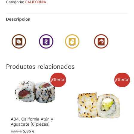
Categoría:
CALIFORNIA
Descripción
Productos relacionados
El
El
El
El
¡Oferta!
¡Oferta!
precio
precio
precio
precio
original
actual
original
actual
era:
es:
era:
es:
6,50 €.
5,85 €.
6,50 €.
5,85 €.
A34. California Atún y
Aguacate (6 piezas)
6,50
€
5,85
€