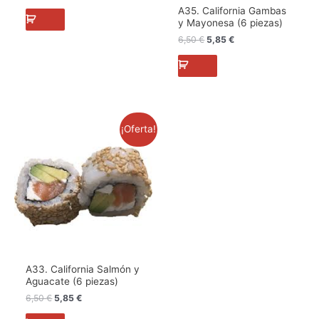
A35. California Gambas
y Mayonesa (6 piezas)
6,50
€
5,85
€
El
El
¡Oferta!
precio
precio
original
actual
era:
es:
6,50 €.
5,85 €.
A33. California Salmón y
Aguacate (6 piezas)
6,50
€
5,85
€