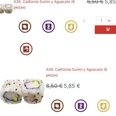
6,50
€
5,8
Mayonesa
El
A36. California Surimi y Aguacate (6
(6
precio
piezas)
piezas)
origina
cantidad
era:
A36.
+
-
6,50 €
California
Surimi
y
Aguacate
(6
piezas)
cantidad
A36. California Surimi y Aguacate (6
piezas)
6,50
€
5,85
€
El
El
precio
precio
original
actual
era:
es:
6,50 €.
5,85 €.