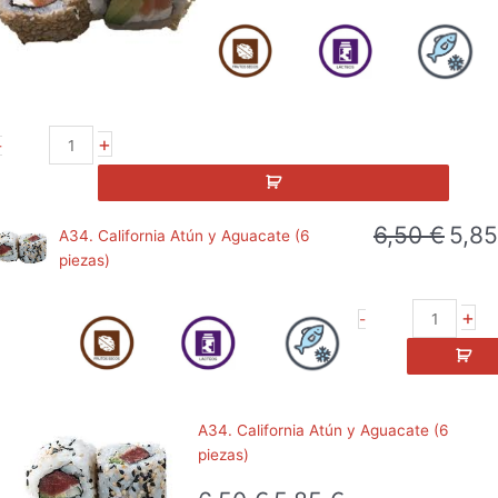
original
actual
era:
es:
6,50 €.
5,85 €.
A33.
+
-
California
Salmón
y
6,50
€
5,8
Aguacate
El
A34. California Atún y Aguacate (6
(6
precio
piezas)
piezas)
origina
cantidad
era:
A34.
+
-
6,50 €
California
Atún
y
Aguacate
A34. California Atún y Aguacate (6
(6
piezas)
piezas)
cantidad