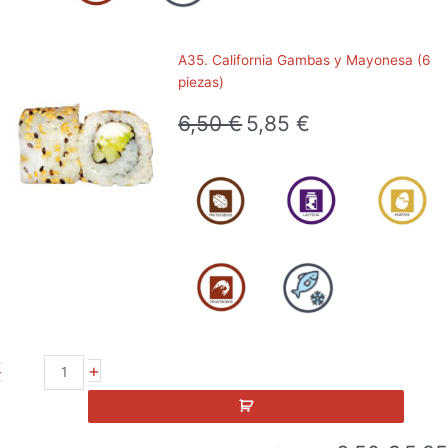
cantidad
A35. California Gambas y Mayonesa (6
piezas)
6,50
€
5,85
€
El
El
precio
precio
original
actual
era:
es:
6,50 €.
5,85 €.
A35.
+
-
California
Gambas
y