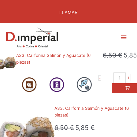
Ir
al
LLAMAR
contenido
Men
princ
6,50
€
5,8
El
A33. California Salmón y Aguacate (6
precio
piezas)
origina
era:
A33.
+
-
6,50 €
California
Salmón
y
Aguacate
A33. California Salmón y Aguacate (6
(6
piezas)
piezas)
cantidad
6,50
€
5,85
€
El
El
precio
precio