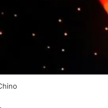
Chino
a