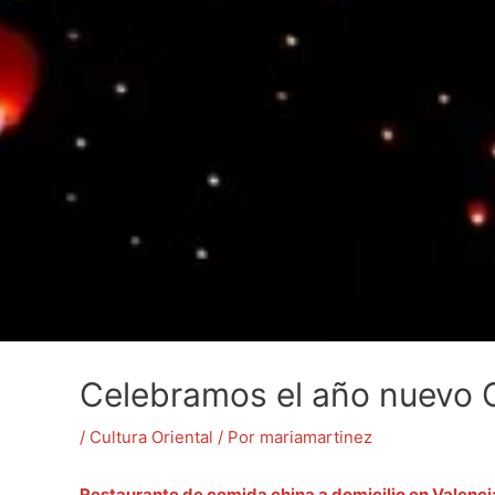
Celebramos el año nuevo 
/
Cultura Oriental
/ Por
mariamartinez
Restaurante de comida china a domicilio en Valenci