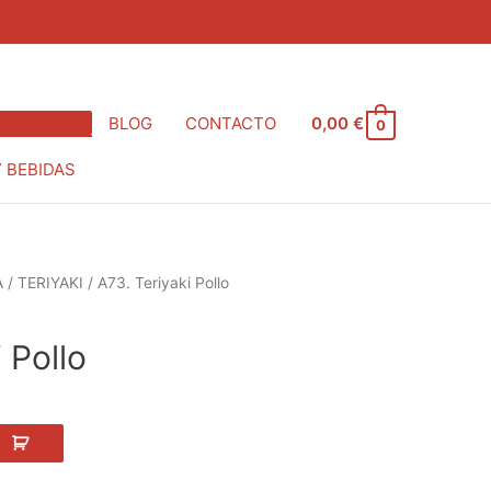
BLOG
CONTACTO
0,00
€
0
Y BEBIDAS
A
/
TERIYAKI
/ A73. Teriyaki Pollo
cio
ual
 Pollo
5 €.