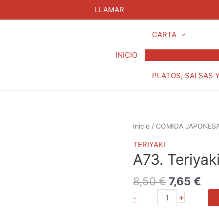
LLAMAR
CARTA
INICIO
PLATOS, SALSAS 
El
El
A73.
Inicio
/
COMIDA JAPONES
precio
pre
Teriyaki
TERIYAKI
original
act
Pollo
A73. Teriyaki
era:
es:
cantidad
8,50 €.
7,6
8,50
€
7,65
€
+
-