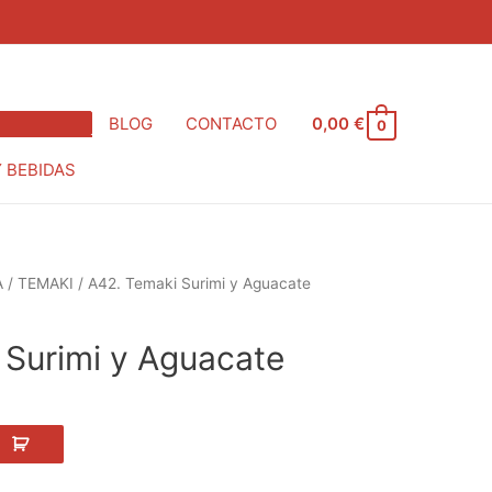
BLOG
CONTACTO
0,00
€
0
Y BEBIDAS
A
/
TEMAKI
/ A42. Temaki Surimi y Aguacate
cio
ual
 Surimi y Aguacate
0 €.