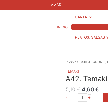
LLAMAR
CARTA
INICIO
PLATOS, SALSAS 
El
El
A42.
Inicio
/
COMIDA JAPONES
precio
pre
Temaki
TEMAKI
original
act
Surimi
A42. Temaki
era:
es:
y
5,10 €.
4,6
Aguacate
5,10
€
4,60
€
cantidad
+
-