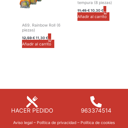
tempura (8 piezas)
11,45
€
10,30
€
Añadir al carrito
A69. Rainbow Roll (6
piezas)
12,59
€
11,30
€
Añadir al carrito
HACER PEDIDO
963374514
Aviso legal
–
Política de privacidad
–
Política de cookies