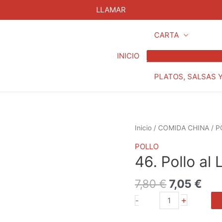
LLAMAR
CARTA
INICIO
PLATOS, SALSAS 
El
El
46.
Inicio
/
COMIDA CHINA
/
P
precio
pre
Pollo
POLLO
original
act
al
46. Pollo al
era:
es:
Limón
7,80 €.
7,05
cantidad
7,80
€
7,05
€
+
-