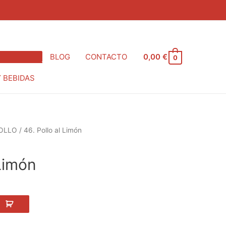
BLOG
CONTACTO
0,00
€
0
Y BEBIDAS
OLLO
/ 46. Pollo al Limón
cio
ual
 Limón
 €.