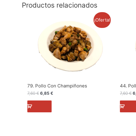
Productos relacionados
El
El
El
¡Oferta!
precio
precio
p
original
actual
o
era:
es:
e
7,60 €.
6,85 €.
7
79. Pollo Con Champiñones
44. Po
7,60
€
6,85
€
7,60
€
6