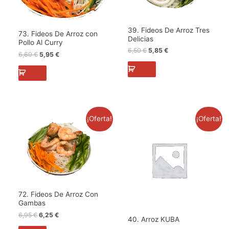
39. Fideos De Arroz Tres
73. Fideos De Arroz con
Delicias
Pollo Al Curry
6,50
€
5,85
€
6,60
€
5,95
€
El
El
El
El
¡Oferta!
¡Oferta!
precio
precio
precio
precio
original
actual
original
actual
era:
es:
era:
es:
6,95 €.
6,25 €.
7,60 €.
6,84 €.
72. Fideos De Arroz Con
Gambas
6,95
€
6,25
€
40. Arroz KUBA