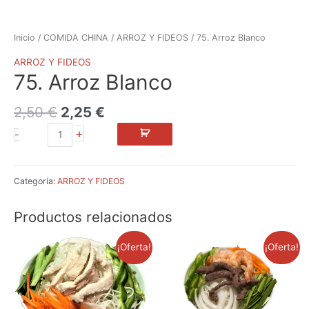
Inicio
/
COMIDA CHINA
/
ARROZ Y FIDEOS
/ 75. Arroz Blanco
ARROZ Y FIDEOS
75. Arroz Blanco
2,50
€
2,25
€
+
-
Categoría:
ARROZ Y FIDEOS
Productos relacionados
El
El
El
El
¡Oferta!
¡Oferta!
precio
precio
precio
precio
original
actual
original
actual
era:
es:
era:
es:
6,60 €.
5,95 €.
6,50 €.
5,85 €.