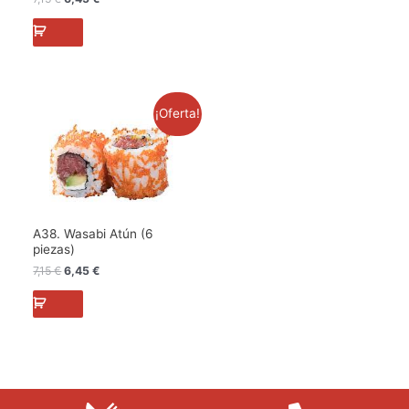
El
El
¡Oferta!
precio
precio
original
actual
era:
es:
7,15 €.
6,45 €.
A38. Wasabi Atún (6
piezas)
7,15
€
6,45
€