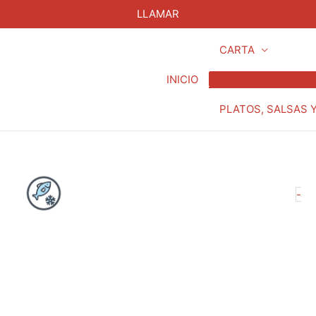
LLAMAR
CARTA
INICIO
PLATOS, SALSAS 
C1
-
Ni
mi
8
pi
ca